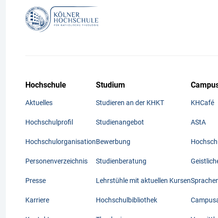
Hochschule
Studium
Campus
Aktuelles
Studieren an der KHKT
KHCafé
Hochschulprofil
Studienangebot
AStA
Hochschulorganisation
Bewerbung
Hochschu
Personenverzeichnis
Studienberatung
Geistlic
Presse
Lehrstühle mit aktuellen Kursen
Sprache
Karriere
Hochschulbibliothek
Campusak