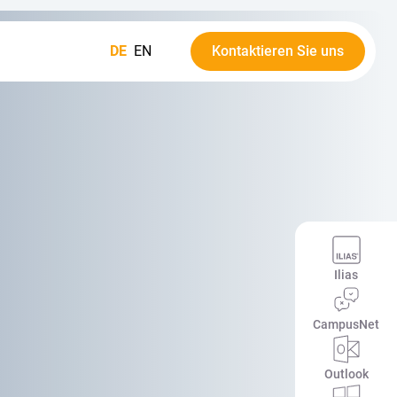
DE
EN
Kontaktieren Sie uns
Ilias
CampusNet
Outlook