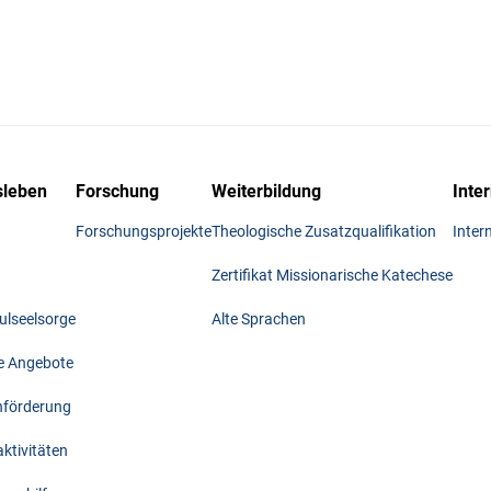
leben
Forschung
Weiterbildung
Inte
Forschungsprojekte
Theologische Zusatzqualifikation
Inter
Zertifikat Missionarische Katechese
lseelsorge
Alte Sprachen
he Angebote
nförderung
tivitäten