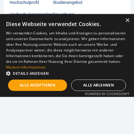
Hochschulprofil
Studienangebot
Hochschulorganisation
Bewerbung
×
Diese Webseite verwendet Cookies.
Personenverzeichnis
Studienberatung
Wir verwenden Cookies, um Inhalte und Anzeigen zu personalisieren
Presse
Lehrstühle mit aktuellen Kursen
und unseren Datenverkehr zu analysieren. Wir geben Informationen
über Ihre Nutzung unserer Website auch an unsere Werbe- und
Analysepartner weiter, die diese möglicherweise mit anderen
Karriere
Hochschulbibliothek
Informationen kombinieren, die Sie ihnen bereitgestellt haben oder
die sie im Rahmen Ihrer Nutzung ihrer Dienste gesammelt haben.
Kontakt
Theologie
Weitere Informationen
DETAILS ANZEIGEN
Terminkalender
Praktika
ALLE AKZEPTIEREN
ALLE ABLEHNEN
Fördernde
POWERED BY COOKIESCRIPT
Veranstaltungen
Aktuelle Publikationen
Presseartikel