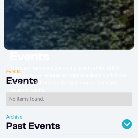
Events
There are numerous upcoming events at the KHKT.
Events
From scholarly lectures to interdisciplinary workshops,
Events
we offer a platform for the exchange of ideas and
research results.
No items found.
Archive
Past Events