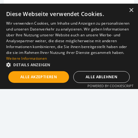
×
List of persons
Study counseling
Diese Webseite verwendet Cookies.
Press
Chairs with current courses
Wir verwenden Cookies, um Inhalte und Anzeigen zu personalisieren
und unseren Datenverkehr zu analysieren. Wir geben Informationen
Career
University library
über Ihre Nutzung unserer Website auch an unsere Werbe- und
Analysepartner weiter, die diese möglicherweise mit anderen
Informationen kombinieren, die Sie ihnen bereitgestellt haben oder
Contact
Theology
die sie im Rahmen Ihrer Nutzung ihrer Dienste gesammelt haben.
Weitere Informationen
Appointment calendar
Internships
DETAILS ANZEIGEN
Sponsors
ALLE AKZEPTIEREN
ALLE ABLEHNEN
Events
POWERED BY COOKIESCRIPT
Recent publications
Press articles
Research projects
Campus life
Research