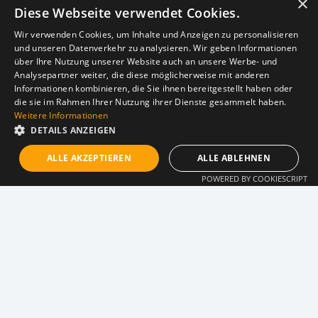
×
Diese Webseite verwendet Cookies.
Forschungs­projekte
Wir verwenden Cookies, um Inhalte und Anzeigen zu personalisieren
und unseren Datenverkehr zu analysieren. Wir geben Informationen
An der KHKT engagieren wir uns in vielfältigen
über Ihre Nutzung unserer Website auch an unsere Werbe- und
Forschungsprojekten, die häufig aktuelle gesellschaftliche
Analysepartner weiter, die diese möglicherweise mit anderen
Fragestellungen aufgreifen. Hier werden innovative
Informationen kombinieren, die Sie ihnen bereitgestellt haben oder
Ansätze entwickelt, um neue Erkenntnisse zu gewinnen
die sie im Rahmen Ihrer Nutzung ihrer Dienste gesammelt haben.
Weitere Informationen
und den Dialog mit der Gesellschaft zu fördern.
DETAILS ANZEIGEN
ALLE AKZEPTIEREN
ALLE ABLEHNEN
POWERED BY COOKIESCRIPT