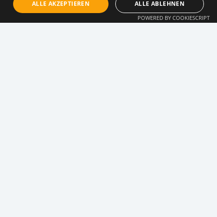
ALLE AKZEPTIEREN
ALLE ABLEHNEN
POWERED BY COOKIESCRIPT
12.05.2025
Warum das Christentum „in seiner
tiefsten Krise“ steckt
Joseph-Ratzinger-Preisträger Prof. Dr. Menke analysiert
die Wurzeln der aktuellen Glaubenskrise – präzise,
provokant und fundiert.