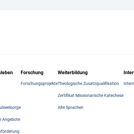
leben
Forschung
Weiterbildung
Inte
Forschungsprojekte
Theologische Zusatzqualifikation
Inter
Zertifikat Missionarische Katechese
lseelsorge
Alte Sprachen
he Angebote
nförderung