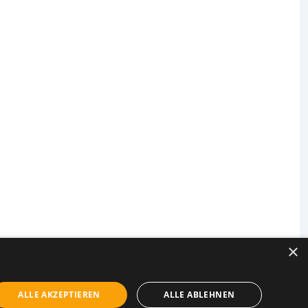
×
ALLE AKZEPTIEREN
ALLE ABLEHNEN
enschutz
Aushangpflichtige Gesetze
Privatsphären Einstellungen