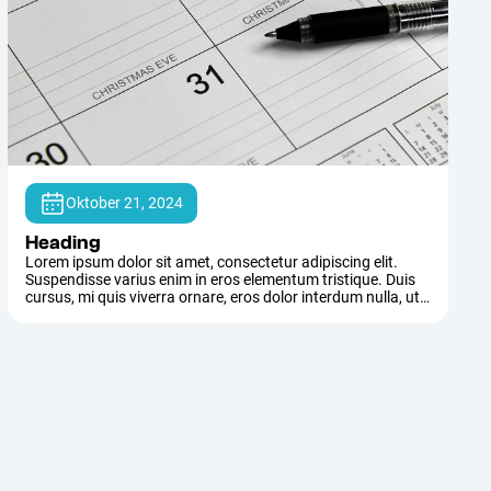
Oktober 21, 2024
Heading
Lorem ipsum dolor sit amet, consectetur adipiscing elit.
Suspendisse varius enim in eros elementum tristique. Duis
cursus, mi quis viverra ornare, eros dolor interdum nulla, ut
commodo diam libero vitae erat. Aenean faucibus nibh et
justo cursus id rutrum lorem imperdiet. Nunc ut sem vitae
risus tristique posuere.