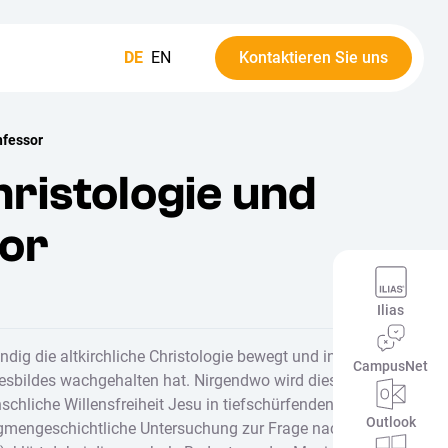
DE
EN
Kontaktieren Sie uns
nfessor
hristologie und
sor
Ilias
ndig die altkirchliche Christologie bewegt und in ihr –
CampusNet
ttesbildes wachgehalten hat. Nirgendwo wird dies
chliche Willensfreiheit Jesu in tiefschürfenden
Outlook
ogmengeschichtliche Untersuchung zur Frage nach der echt