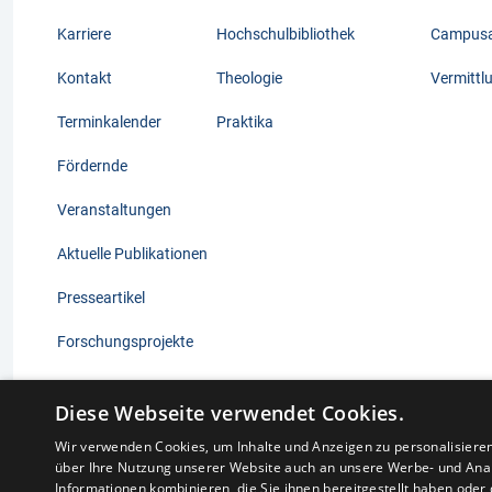
Karriere
Hochschulbibliothek
Campusak
Kontakt
Theologie
Vermittl
Terminkalender
Praktika
Fördernde
Veranstaltungen
Aktuelle Publikationen
Presseartikel
Forschungsprojekte
Diese Webseite verwendet Cookies.
Wir verwenden Cookies, um Inhalte und Anzeigen zu personalisiere
über Ihre Nutzung unserer Website auch an unsere Werbe- und Anal
© 2025 Kölner Hochschule für Katholische Theologie gGmbh
Informationen kombinieren, die Sie ihnen bereitgestellt haben ode