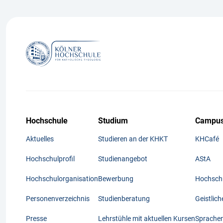
Hochschule
Studium
Campus
Aktuelles
Studieren an der KHKT
KHCafé
Hochschulprofil
Studienangebot
AStA
Hochschulorganisation
Bewerbung
Hochschu
Personenverzeichnis
Studienberatung
Geistlic
Presse
Lehrstühle mit aktuellen Kursen
Sprache