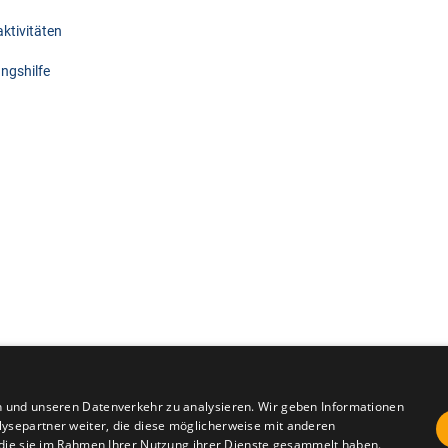
tivitäten
ungshilfe
n und unseren Datenverkehr zu analysieren. Wir geben Informationen
ysepartner weiter, die diese möglicherweise mit anderen
Impressum
Dat
r die sie im Rahmen Ihrer Nutzung ihrer Dienste gesammelt haben.