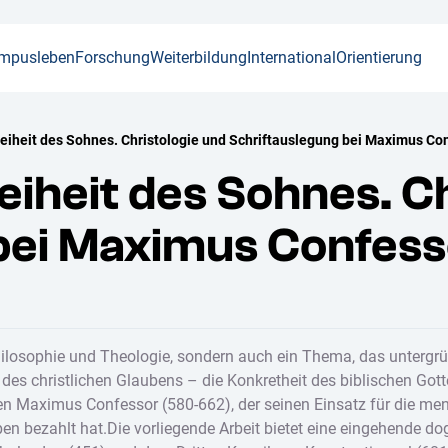
mpusleben
Forschung
Weiterbildung
International
Orientierung
Freiheit des Sohnes. Christologie und Schriftauslegung bei Maximus Co
reiheit des Sohnes. C
bei Maximus Confes
r Philosophie und Theologie, sondern auch ein Thema, das untergrü
 des christlichen Glaubens – die Konkretheit des biblischen Go
n Maximus Confessor (580-662), der seinen Einsatz für die mens
n bezahlt hat.Die vorliegende Arbeit bietet eine eingehende d