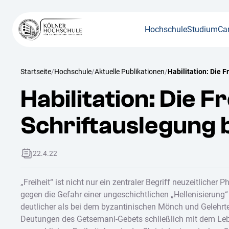
Hochschule
Studium
Ca
/
/
/
Habilitation: Die 
Startseite
Hochschule
Aktuelle Publikationen
Habilitation: Die F
Schriftauslegung 
22.4.22
„Freiheit“ ist nicht nur ein zentraler Begriff neuzeitliche
gegen die Gefahr einer ungeschichtlichen „Hellenisierung“
deutlicher als bei dem byzantinischen Mönch und Gelehrte
Deutungen des Getsemani-Gebets schließlich mit dem Lebe