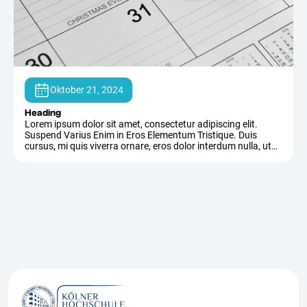
Oktober 21, 2024
Heading
Lorem ipsum dolor sit amet, consectetur adipiscing elit.
Suspend Varius Enim in Eros Elementum Tristique. Duis
cursus, mi quis viverra ornare, eros dolor interdum nulla, ut
commodo diam libero vitae erat. Aenean Faucibus Nibh et
Justo Cursus id Rutrum Lorem Imperdiet. Nunc ut sem vitae
risus tristique posuere.