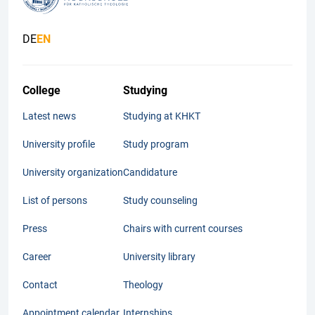
DE
EN
College
Studying
Latest news
Studying at KHKT
University profile
Study program
University organization
Candidature
List of persons
Study counseling
Press
Chairs with current courses
Career
University library
Contact
Theology
Appointment calendar
Internships