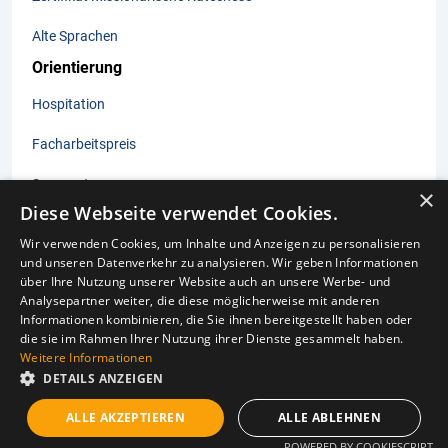
Alte Sprachen
Orientierung
Hospitation
Facharbeitspreis
Sommertage
×
Diese Webseite verwendet Cookies.
Wir verwenden Cookies, um Inhalte und Anzeigen zu personalisieren
und unseren Datenverkehr zu analysieren. Wir geben Informationen
Impressum
über Ihre Nutzung unserer Website auch an unsere Werbe- und
Datenschutz
Analysepartner weiter, die diese möglicherweise mit anderen
Aushangpflichtige Gesetze
Informationen kombinieren, die Sie ihnen bereitgestellt haben oder
Privatsphären Einstellungen
die sie im Rahmen Ihrer Nutzung ihrer Dienste gesammelt haben.
Weitere Informationen
DETAILS ANZEIGEN
© 2025 Kölner Hochschule für Katholische Theologie gGmbh
ALLE AKZEPTIEREN
ALLE ABLEHNEN
POWERED BY COOKIESCRIPT