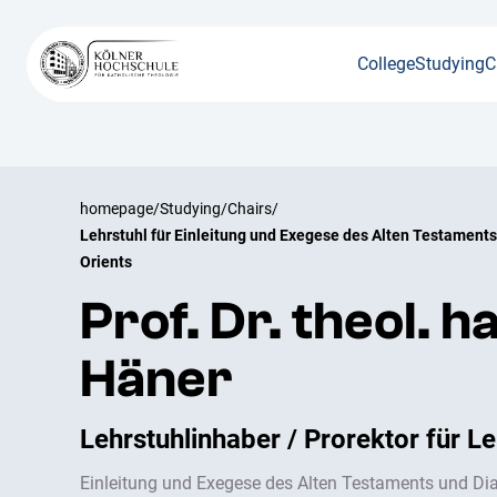
College
Studying
C
homepage
/
Studying
/
Chairs
/
Lehrstuhl für Einleitung und Exegese des Alten Testaments
Orients
Prof. Dr. theol. ha
Häner
Lehrstuhlinhaber / Prorektor für L
Einleitung und Exegese des Alten Testaments und Dia