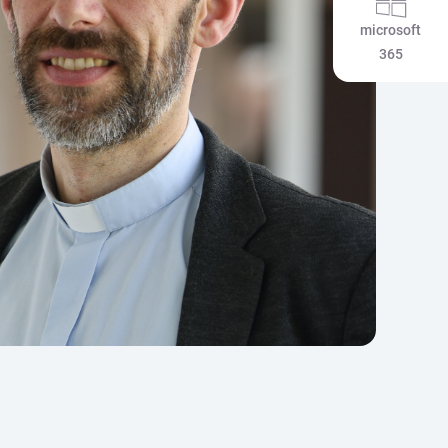
microsoft
365