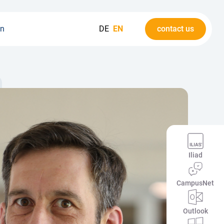
on
DE
EN
contact us
Iliad
CampusNet
Outlook