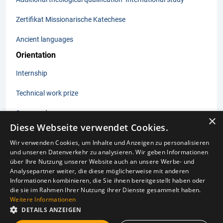
Zertifikat Missionarische Katechese
Ancient languages
Orientation
Internship
Technical work prize
Summer days
×
Diese Webseite verwendet Cookies.
Wir verwenden Cookies, um Inhalte und Anzeigen zu personalisieren
und unseren Datenverkehr zu analysieren. Wir geben Informationen
Imprint
über Ihre Nutzung unserer Website auch an unsere Werbe- und
Data protection
Analysepartner weiter, die diese möglicherweise mit anderen
Laws subject to posting
Informationen kombinieren, die Sie ihnen bereitgestellt haben oder
Privacy settings
die sie im Rahmen Ihrer Nutzung ihrer Dienste gesammelt haben.
Weitere Informationen
DETAILS ANZEIGEN
© 2025 Cologne University of Catholic Theology gGmbH