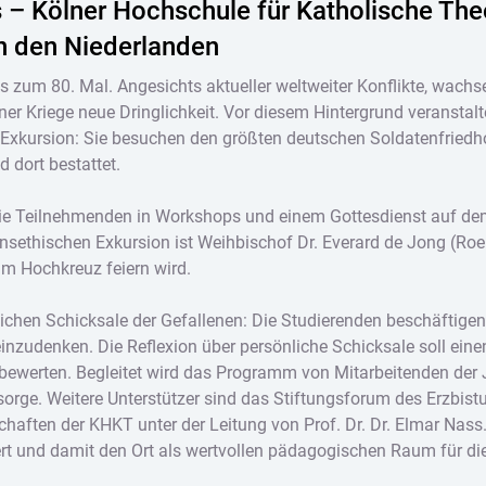
 – Kölner Hochschule für Katholische The
n den Niederlanden
s zum 80. Mal. Angesichts aktueller weltweiter Konflikte, wac
er Kriege neue Dringlichkeit. Vor diesem Hintergrund veranstal
Exkursion: Sie besuchen den größten deutschen Soldatenfriedho
d dort bestattet.
 die Teilnehmenden in Workshops und einem Gottesdienst auf dem
ensethischen Exkursion ist Weihbischof Dr. Everard de Jong (R
am Hochkreuz feiern wird.
ichen Schicksale der Gefallenen: Die Studierenden beschäftige
neinzudenken. Die Reflexion über persönliche Schicksale soll ein
u bewerten. Begleitet wird das Programm von Mitarbeitenden de
orge. Weitere Unterstützer sind das Stiftungsforum des Erzbistum
chaften der KHKT unter der Leitung von Prof. Dr. Dr. Elmar Nass.
t und damit den Ort als wertvollen pädagogischen Raum für di