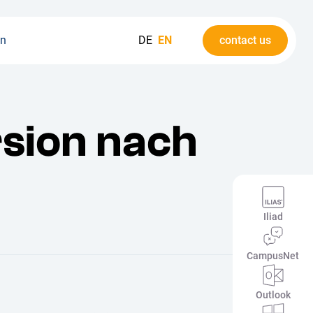
on
DE
EN
contact us
sion nach
Iliad
CampusNet
Outlook