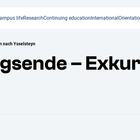
ampus life
Research
Continuing education
International
Orientati
n nach Ysselsteyn
egsende – Exkur