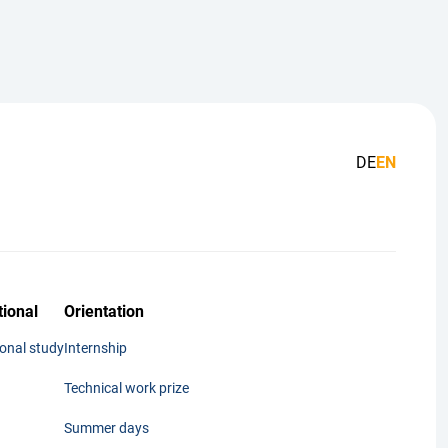
DE
EN
tional
Orientation
ional study
Internship
Technical work prize
Summer days