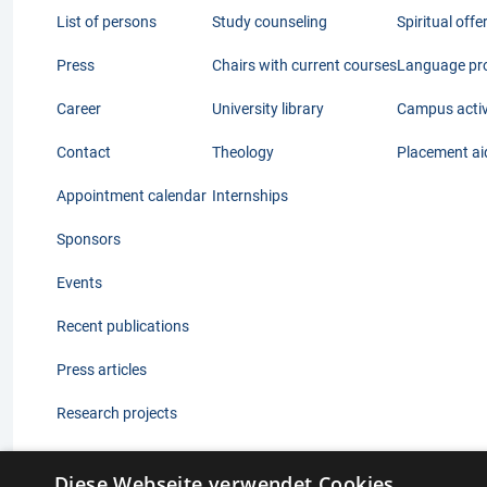
List of persons
Study counseling
Spiritual offe
Press
Chairs with current courses
Language pr
Career
University library
Campus activ
Contact
Theology
Placement ai
Appointment calendar
Internships
Sponsors
Events
Recent publications
Press articles
Research projects
Diese Webseite verwendet Cookies.