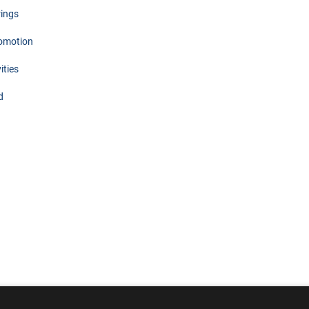
rings
omotion
ities
d