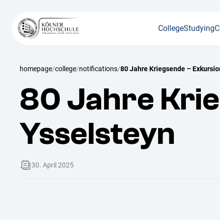
College
Studying
C
/
/
/
80 Jahre Kriegsende – Exkursio
homepage
college
notifications
80 Jahre Kri
Ysselsteyn
30. April 2025