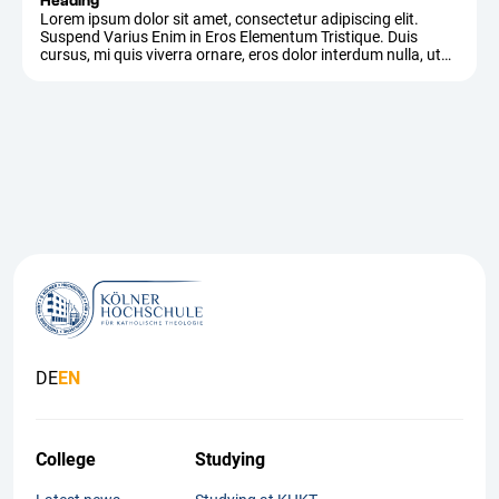
Heading
Lorem ipsum dolor sit amet, consectetur adipiscing elit.
Suspend Varius Enim in Eros Elementum Tristique. Duis
cursus, mi quis viverra ornare, eros dolor interdum nulla, ut
commodo diam libero vitae erat. Aenean Faucibus Nibh et
Justo Cursus id Rutrum Lorem Imperdiet. Nunc ut sem vitae
risus tristique posuere.
DE
EN
College
Studying