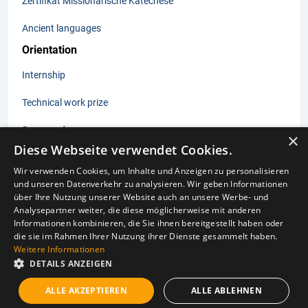
Zertifikat Missionarische Katechese
Ancient languages
Orientation
Internship
Technical work prize
Summer days
×
Diese Webseite verwendet Cookies.
Wir verwenden Cookies, um Inhalte und Anzeigen zu personalisieren
und unseren Datenverkehr zu analysieren. Wir geben Informationen
Imprint
über Ihre Nutzung unserer Website auch an unsere Werbe- und
Data protection
Analysepartner weiter, die diese möglicherweise mit anderen
Laws subject to posting
Informationen kombinieren, die Sie ihnen bereitgestellt haben oder
Privacy settings
die sie im Rahmen Ihrer Nutzung ihrer Dienste gesammelt haben.
Weitere Informationen
DETAILS ANZEIGEN
© 2025 Cologne University of Catholic Theology gGmbH
ALLE AKZEPTIEREN
ALLE ABLEHNEN