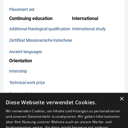
Placement aid
Continuing education
International
Additional theological qualification
International study
Zertifikat Missionarische Katechese
Ancient languages
Orientation
Internship
Technical work prize
Summer days
×
Diese Webseite verwendet Cookies.
Wir verwenden Cookies, um Inhalte und Anzeigen zu personalisieren
und unseren Datenverkehr zu analysieren. Wir geben Informationen
Imprint
über Ihre Nutzung unserer Website auch an unsere Werbe- und
Data protection
Analysepartner weiter, die diese möglicherweise mit anderen