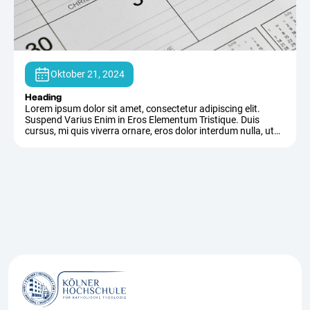
Oktober 21, 2024
Heading
Lorem ipsum dolor sit amet, consectetur adipiscing elit.
Suspend Varius Enim in Eros Elementum Tristique. Duis
cursus, mi quis viverra ornare, eros dolor interdum nulla, ut
commodo diam libero vitae erat. Aenean Faucibus Nibh et
Justo Cursus id Rutrum Lorem Imperdiet. Nunc ut sem vitae
risus tristique posuere.